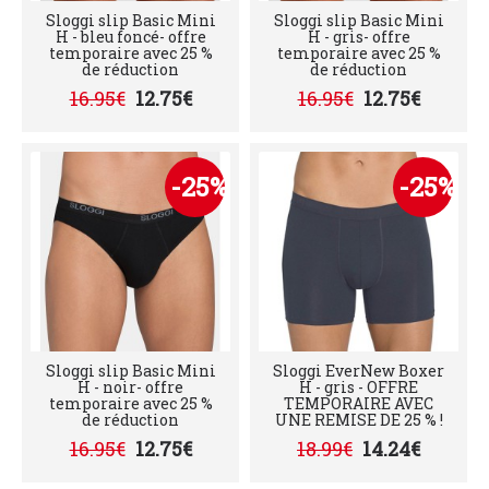
Sloggi slip Basic Mini
Sloggi slip Basic Mini
H - bleu foncé- offre
H - gris- offre
temporaire avec 25 %
temporaire avec 25 %
de réduction
de réduction
16.95€
12.75€
16.95€
12.75€
-25%
-25%
Sloggi slip Basic Mini
Sloggi EverNew Boxer
H - noir- offre
H - gris - OFFRE
temporaire avec 25 %
TEMPORAIRE AVEC
de réduction
UNE REMISE DE 25 % !
16.95€
12.75€
18.99€
14.24€