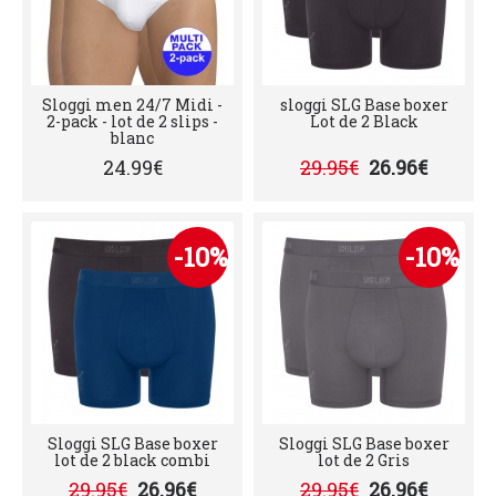
Sloggi men 24/7 Midi -
sloggi SLG Base boxer
2-pack - lot de 2 slips -
Lot de 2 Black
blanc
24.99€
29.95€
26.96€
-10%
-10%
Sloggi SLG Base boxer
Sloggi SLG Base boxer
lot de 2 black combi
lot de 2 Gris
29.95€
26.96€
29.95€
26.96€