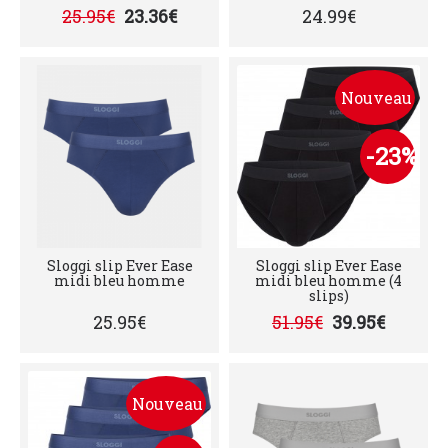
25.95€
23.36€
24.99€
Nouveau
-23%
Sloggi slip Ever Ease
Sloggi slip Ever Ease
midi bleu homme
midi bleu homme (4
slips)
25.95€
51.95€
39.95€
Nouveau