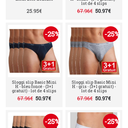
lot de 4 slips
25.95€
67.96€
50.97€
-25%
-25%
Sloggi slip Basic Mini
Sloggi slip Basic Mini
H - bleu foncé - (3+1
H - gris - (3+1 gratuit) -
gratuit) - lot de 4 slips
lot de 4 slips
67.96€
50.97€
67.96€
50.97€
-25%
-25%