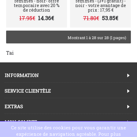
femmes - noir- offre
femmes - (3+1 gratuit) -
temporaire avec 20 %
noir - votre avantage de
de réduction
prix : 17,95 €
17.95€
14.36€
71.80€
53.85€
Montrant 1 à 28 sur 28 (1 pages)
Tai
INFORMATION
SERVICE CLIENTÈLE
EXTRAS
MON COMPTE
Ce site utilise des cookies pour vous garantir une
expérience de navigation agréable. Pour plus
Copyright © 2025, Dessous en Ligne