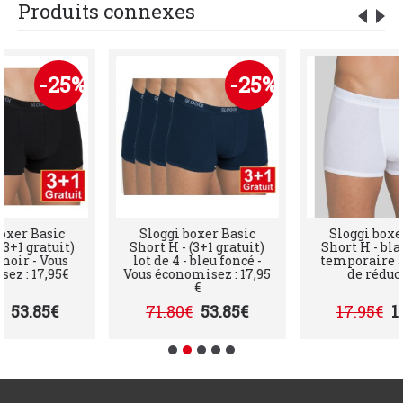
Produits connexes
-25%
-25%
er Basic
Sloggi boxer Basic
Sloggi boxer B
1 gratuit)
Short H - (3+1 gratuit)
Short H - blanc-
ir - Vous
lot de 4 - bleu foncé -
temporaire avec
: 17,95€
Vous économisez : 17,95
de réductio
€
3.85€
71.80€
53.85€
17.95€
13.