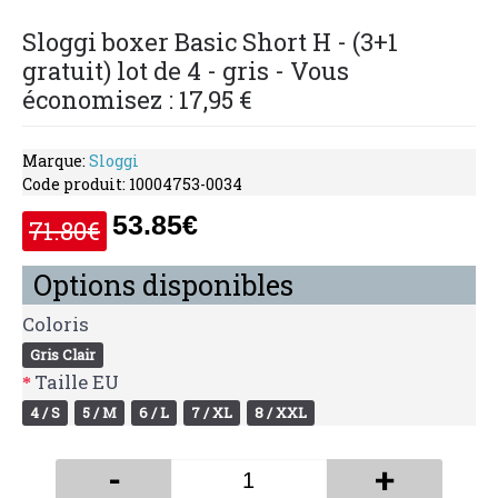
Sloggi boxer Basic Short H - (3+1
gratuit) lot de 4 - gris - Vous
économisez : 17,95 €
Marque:
Sloggi
Code produit:
10004753-0034
53.85€
71.80€
Options disponibles
Coloris
Gris Clair
Taille EU
4 / S
5 / M
6 / L
7 / XL
8 / XXL
-
+