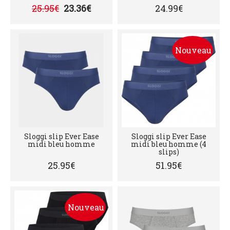
25.95€
23.36€
24.99€
Nouveau
Sloggi slip Ever Ease
Sloggi slip Ever Ease
midi bleu homme
midi bleu homme (4
slips)
25.95€
51.95€
Nouveau