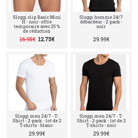
Sloggi slip Basic Mini
Sloggi homme 24/7
H - noir- offre
débardeur - 2-pack -
temporaire avec 25 %
noir
de réduction
16.95€
12.75€
29.99€
Sloggi men 24/7 - T-
Sloggi men 24/7 - T-
Shirt - 2-pack - lot de 2
Shirt - 2-pack - lot de 2
T-shirts - blanc-
T-shirts - noir
29.99€
29.99€