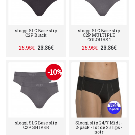
sloggi SLG Base slip
sloggi SLG Base slip
C2P Black
C2P MULTIPLE
COLOURS 1
25.95€
23.36€
25.95€
23.36€
-10%
sloggi SLG Base slip
Sloggi slip 24/7 Midi -
C2P SHIVER
2-pack - lot de 2 slips -
noir