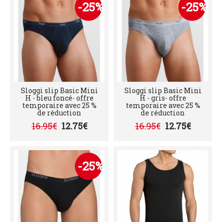
-25%
-25%
Sloggi slip Basic Mini
Sloggi slip Basic Mini
H - bleu foncé- offre
H - gris- offre
temporaire avec 25 %
temporaire avec 25 %
de réduction
de réduction
16.95€
12.75€
16.95€
12.75€
-25%