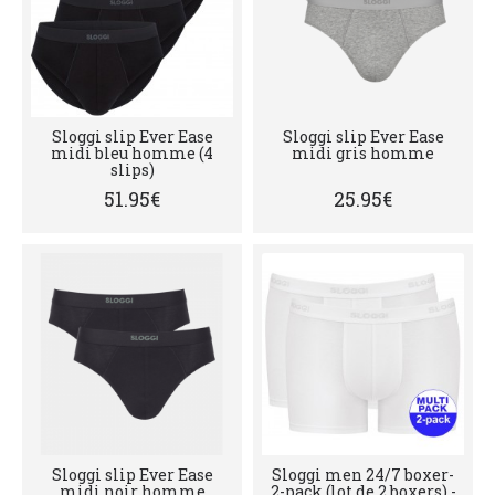
Sloggi slip Ever Ease
Sloggi slip Ever Ease
midi bleu homme (4
midi gris homme
slips)
51.95€
25.95€
Sloggi slip Ever Ease
Sloggi men 24/7 boxer-
midi noir homme
2-pack (lot de 2 boxers) -