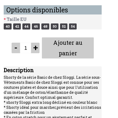
Options disponibles
Taille EU
40
42
44
46
48
50
52
54
Ajouter au
-
+
panier
Description
Shorty de la série Basic de chez Sloggi. La série sous-
Vêtements Basic de chez Sloggi est connue pour ses
coutures plates et douce ainsi que pour l'utilisation
d'un mélange de coton/élasthanne de qualité
supérieure. Confort optimal garantit.
* shorty Sloggi extra long décliné en couleur blanc
* Shorty idéal pour marcher,prévient des irritations
causées par la friction
* En coton stretch pour un ajustement parfait et