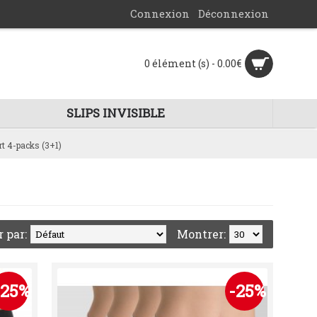
Connexion
Déconnexion
0 élément (s) - 0.00€
SLIPS INVISIBLE
t 4-packs (3+1)
r par:
Montrer:
-25%
-25%