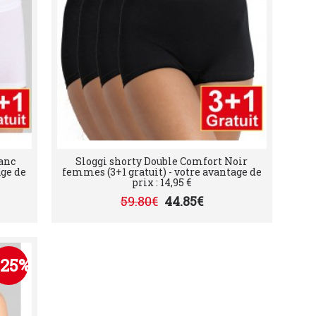
anc
Sloggi shorty Double Comfort Noir
age de
femmes (3+1 gratuit) - votre avantage de
prix : 14,95 €
59.80€
44.85€
-25%