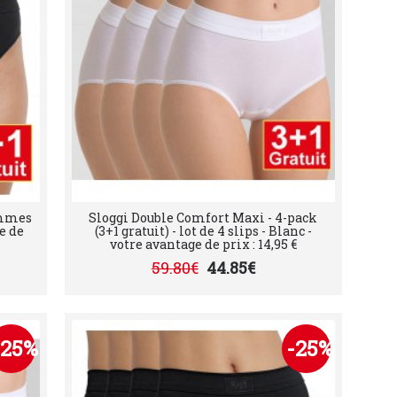
emmes
Sloggi Double Comfort Maxi - 4-pack
ge de
(3+1 gratuit) - lot de 4 slips - Blanc -
votre avantage de prix : 14,95 €
59.80€
44.85€
-25%
-25%