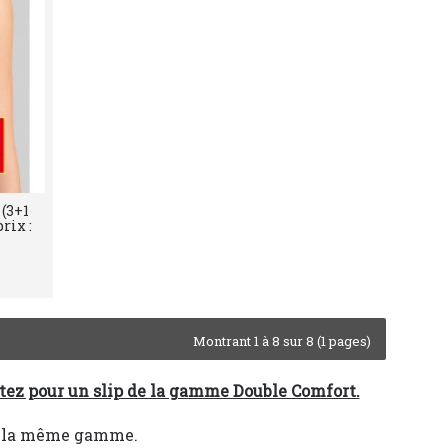
 (3+1
rix :
Montrant 1 à 8 sur 8 (1 pages)
optez pour un slip de la gamme Double Comfort.
de la même gamme.