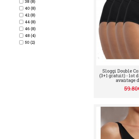
38 (8)
40 (8)
42 (8)
44 (8)
46 (8)
48 (4)
50 (2)
Sloggi Double Co
(3+1 gratuit) - lot 
avantage de
59.80