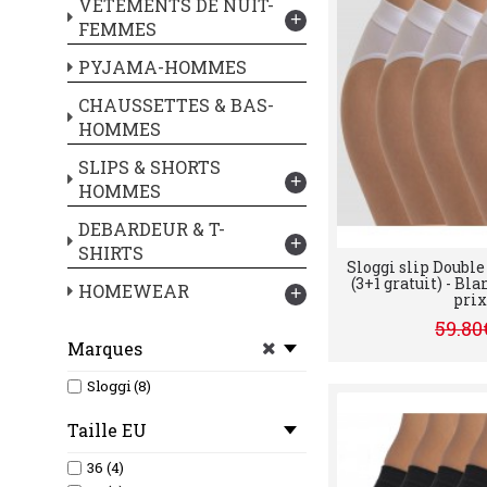
VETEMENTS DE NUIT-
+
FEMMES
PYJAMA-HOMMES
CHAUSSETTES & BAS-
HOMMES
SLIPS & SHORTS
+
HOMMES
DEBARDEUR & T-
+
SHIRTS
Sloggi slip Doubl
(3+1 gratuit) - Bl
HOMEWEAR
+
prix 
59.80
Marques
Sloggi (8)
Taille EU
36 (4)