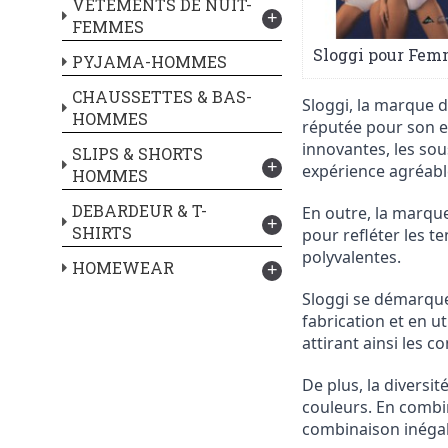
VETEMENTS DE NUIT-
+
FEMMES
Sloggi pour Fem
PYJAMA-HOMMES
CHAUSSETTES & BAS-
Sloggi, la marque d
HOMMES
réputée pour son en
innovantes, les so
SLIPS & SHORTS
+
expérience agréable
HOMMES
DEBARDEUR & T-
En outre, la marqu
+
SHIRTS
pour refléter les 
polyvalentes.
HOMEWEAR
+
Sloggi se démarque
fabrication et en 
attirant ainsi les
De plus, la diversi
couleurs. En combi
combinaison inégalé